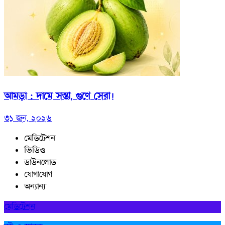
আমড়া : দামে সস্তা, গুণে সেরা!
৩১ জুন, ২০২৬
মেডিটেশন
ভিডিও
ডাউনলোড
যোগাযোগ
অন্যান্য
মেডিটেশন