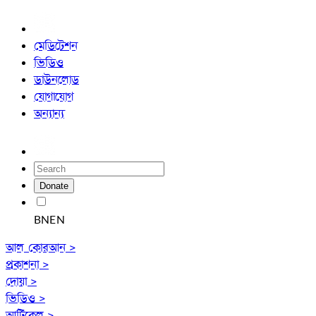
মেডিটেশন
ভিডিও
ডাউনলোড
যোগাযোগ
অন্যান্য
Donate
BN
EN
আল কোরআন >
প্রকাশনা >
দোয়া >
ভিডিও >
আর্টিকেল >