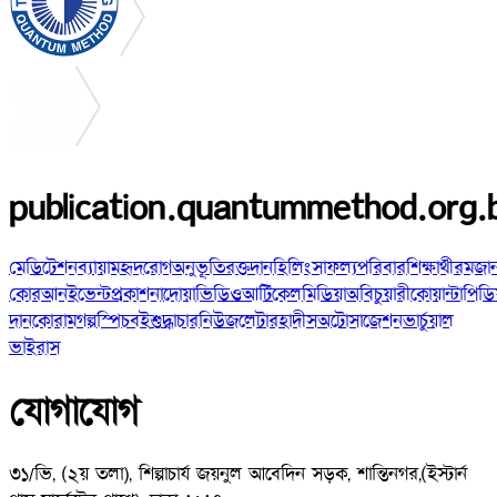
publication.quantummethod.org.
মেডিটেশন
ব্যায়াম
হৃদরোগ
অনুভূতি
রক্তদান
হিলিং
সাফল্য
পরিবার
শিক্ষার্থী
রমজা
কোরআন
ইভেন্ট
প্রকাশনা
দোয়া
ভিডিও
আর্টিকেল
মিডিয়া
অবিচুয়ারী
কোয়ান্টাপিডি
দান
কোরাম
গল্প
স্পিচ
বই
শুদ্ধাচার
নিউজলেটার
হাদীস
অটোসাজেশন
ভার্চুয়াল
ভাইরাস
যোগাযোগ
৩১/ভি, (২য় তলা), শিল্পাচার্য জয়নুল আবেদিন সড়ক, শান্তিনগর,
(ইস্টার্ন