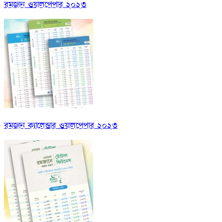
রমজান ওয়ালপেপার ২০২৩
রমজান ক্যালেন্ডার ওয়ালপেপার ২০২৩