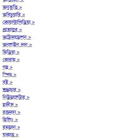
অনুভূতি >
অবিচুয়ারি >
কোয়ান্টাপিডিয়া >
প্রশ্নোত্তর >
অটোসাজেশন >
অনলাইন দান >
মিডিয়া >
কোরাম >
গল্প >
স্পিচ >
বই >
শুদ্ধাচার >
নিউজলেটার >
হাদীস >
রক্তদান >
হিলিং >
রমজান >
যাকাত >