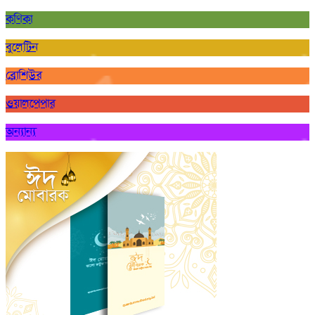
কণিকা
বুলেটিন
ব্রোশিউর
ওয়ালপেপার
অন্যান্য