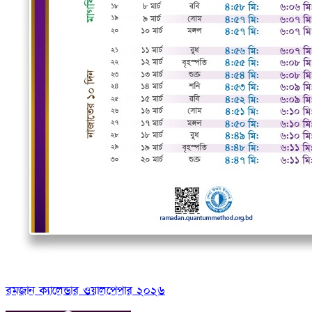
রমজান ক্যালেন্ডার ওয়ালপেপার ২০২৬