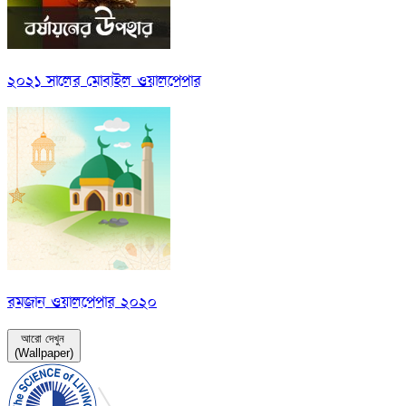
২০২১ সালের মোবাইল ওয়ালপেপার
রমজান ওয়ালপেপার ২০২০
আরো দেখুন
(Wallpaper)