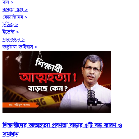
দান >
কসমো স্কুল >
কোয়ান্টামম >
নিউজ >
ইভেন্ট >
সাদাকায়ন >
ভার্চুয়াল ভাইরাস >
শিক্ষার্থীদের আত্মহত্যা প্রবণতা বাড়ার ৫টি বড় কারণ ও
সমাধান