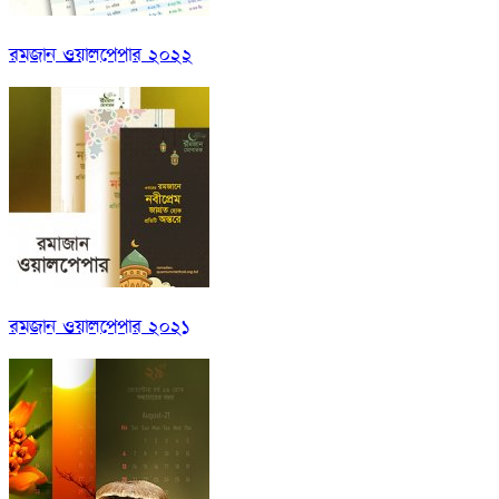
রমজান ওয়ালপেপার ২০২২
রমজান ওয়ালপেপার ২০২১