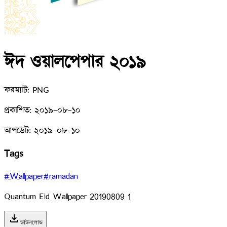
ঈদ ওয়ালপেপার ২০১৯
ফরম্যাট:
PNG
প্রকাশিত:
২০১৯-০৮-১০
আপডেট:
২০১৯-০৮-১০
Tags
#Wallpaper
#ramadan
Quantum Eid Wallpaper 20190809 1
download
ডাউনলোড