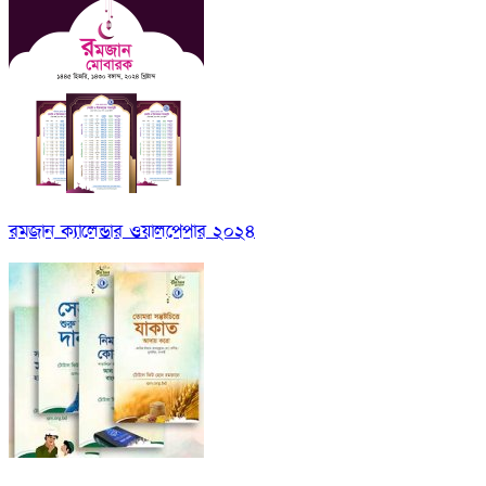
রমজান ক্যালেন্ডার ওয়ালপেপার ২০২৪