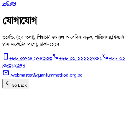
ভাইরাস
যোগাযোগ
৩১/ভি, (২য় তলা), শিল্পাচার্য জয়নুল আবেদিন সড়ক, শান্তিনগর,
(ইস্টার্ন
প্লাস মার্কেটের পাশে), ঢাকা-১২১৭
mobile
call
call
+৮৮ ০১৭১৪ ৯৭৪৩৩৩
+৮৮ ০২ ২২২২২১৪৪১
+৮৮ ০২
৪৮৩১৯৩৭৭
mail
webmaster@quantummethod.org.bd
arrow_back
Go Back