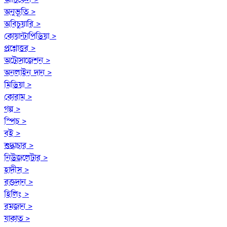
অনুভূতি >
অবিচুয়ারি >
কোয়ান্টাপিডিয়া >
প্রশ্নোত্তর >
অটোসাজেশন >
অনলাইন দান >
মিডিয়া >
কোরাম >
গল্প >
স্পিচ >
বই >
শুদ্ধাচার >
নিউজলেটার >
হাদীস >
রক্তদান >
হিলিং >
রমজান >
যাকাত >