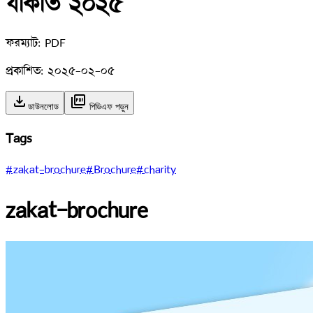
যাকাত ২০২৫
ফরম্যাট:
PDF
প্রকাশিত:
২০২৫-০২-০৫
download
picture_as_pdf
ডাউনলোড
পিডিএফ পড়ুন
Tags
#zakat-brochure
#Brochure
#charity
zakat-brochure