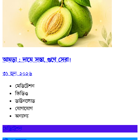
আমড়া : দামে সস্তা, গুণে সেরা!
৩১ জুন, ২০২৬
মেডিটেশন
ভিডিও
ডাউনলোড
যোগাযোগ
অন্যান্য
মেডিটেশন