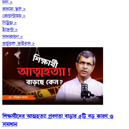
দান >
কসমো স্কুল >
কোয়ান্টামম >
নিউজ >
ইভেন্ট >
সাদাকায়ন >
ভার্চুয়াল ভাইরাস >
শিক্ষার্থীদের আত্মহত্যা প্রবণতা বাড়ার ৫টি বড় কারণ ও
সমাধান