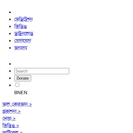
মেডিটেশন
ভিডিও
ডাউনলোড
যোগাযোগ
অন্যান্য
Donate
BN
EN
আল কোরআন >
প্রকাশনা >
দোয়া >
ভিডিও >
আর্টিকেল >