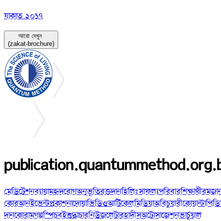
যাকাত ২০১৭
আরো দেখুন
(zakat-brochure)
publication.quantummethod.org.
মেডিটেশন
ব্যায়াম
হৃদরোগ
অনুভূতি
রক্তদান
হিলিং
সাফল্য
পরিবার
শিক্ষার্থী
রমজা
কোরআন
ইভেন্ট
প্রকাশনা
দোয়া
ভিডিও
আর্টিকেল
মিডিয়া
অবিচুয়ারী
কোয়ান্টাপিডি
দান
কোরাম
গল্প
স্পিচ
বই
শুদ্ধাচার
নিউজলেটার
হাদীস
অটোসাজেশন
ভার্চুয়াল