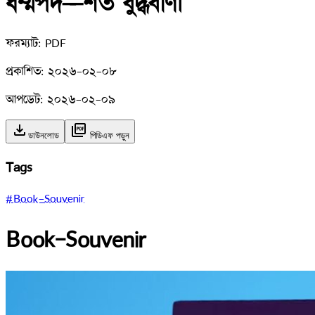
ধম্মপদ—শত বুদ্ধবাণী
ফরম্যাট:
PDF
প্রকাশিত:
২০২৬-০২-০৮
আপডেট:
২০২৬-০২-০৯
download
picture_as_pdf
ডাউনলোড
পিডিএফ পড়ুন
Tags
#Book-Souvenir
Book-Souvenir