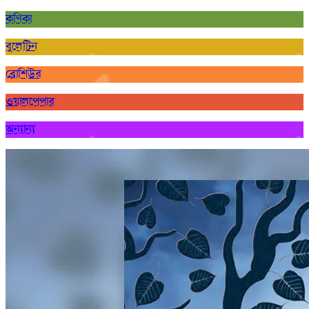
কণিকা
বুলেটিন
ব্রোশিউর
ওয়ালপেপার
অন্যান্য