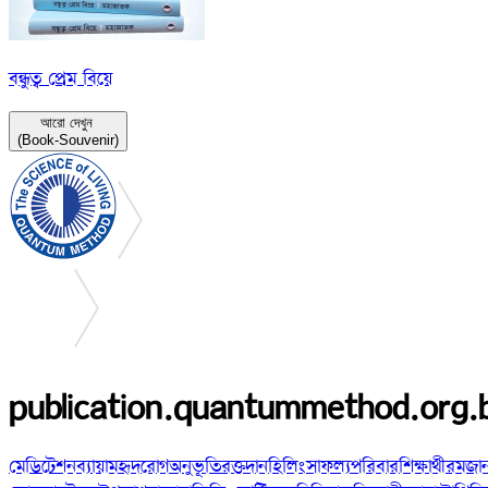
বন্ধুত্ব প্রেম বিয়ে
আরো দেখুন
(Book-Souvenir)
publication.quantummethod.org.
মেডিটেশন
ব্যায়াম
হৃদরোগ
অনুভূতি
রক্তদান
হিলিং
সাফল্য
পরিবার
শিক্ষার্থী
রমজা