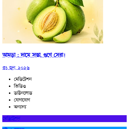
আমড়া : দামে সস্তা, গুণে সেরা!
৩১ জুন, ২০২৬
মেডিটেশন
ভিডিও
ডাউনলোড
যোগাযোগ
অন্যান্য
মেডিটেশন