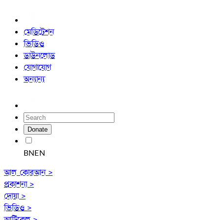
মেডিটেশন
ভিডিও
ডাউনলোড
যোগাযোগ
অন্যান্য
Donate
BN
EN
আল কোরআন >
প্রকাশনা >
দোয়া >
ভিডিও >
আর্টিকেল >