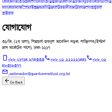
কোরআন
ইভেন্ট
প্রকাশনা
দোয়া
ভিডিও
আর্টিকেল
মিডিয়া
অবিচুয়ারী
কোয়ান্টাপিডি
দান
কোরাম
গল্প
স্পিচ
বই
শুদ্ধাচার
নিউজলেটার
হাদীস
অটোসাজেশন
ভার্চুয়াল
ভাইরাস
যোগাযোগ
৩১/ভি, (২য় তলা), শিল্পাচার্য জয়নুল আবেদিন সড়ক, শান্তিনগর,
(ইস্টার্ন
প্লাস মার্কেটের পাশে), ঢাকা-১২১৭
mobile
call
call
+৮৮ ০১৭১৪ ৯৭৪৩৩৩
+৮৮ ০২ ২২২২২১৪৪১
+৮৮ ০২
৪৮৩১৯৩৭৭
mail
webmaster@quantummethod.org.bd
arrow_back
Go Back