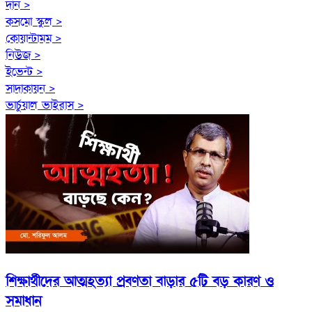
দান >
কসমো স্কুল >
কোয়ান্টামম >
নিউজ >
ইভেন্ট >
সাদাকায়ন >
ভার্চুয়াল ভাইরাস >
শিক্ষার্থীদের আত্মহত্যা প্রবণতা বাড়ার ৫টি বড় কারণ ও
সমাধান