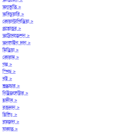
অনুভূতি >
অবিচুয়ারি >
কোয়ান্টাপিডিয়া >
প্রশ্নোত্তর >
অটোসাজেশন >
অনলাইন দান >
মিডিয়া >
কোরাম >
গল্প >
স্পিচ >
বই >
শুদ্ধাচার >
নিউজলেটার >
হাদীস >
রক্তদান >
হিলিং >
রমজান >
যাকাত >