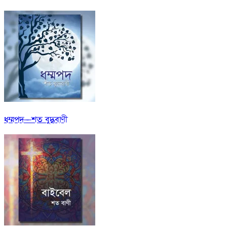
ধম্মপদ—শত বুদ্ধবাণী