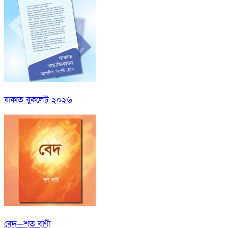
যাকাত বুকলেট ২০২৬
বেদ—শত বাণী