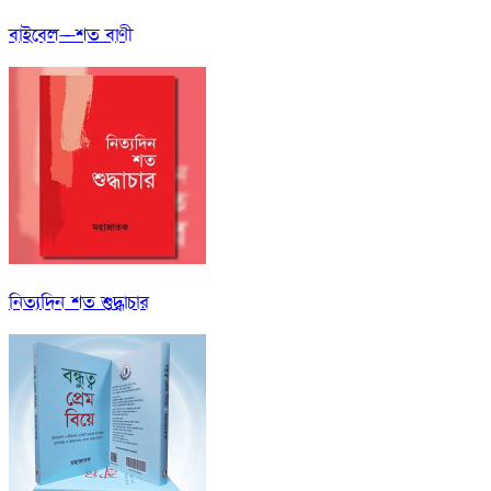
বাইবেল—শত বাণী
নিত্যদিন শত শুদ্ধাচার