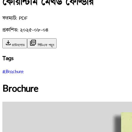
কোয়ান্টাম মেথড ফোল্ডার
ফরম্যাট:
PDF
প্রকাশিত:
২০২৫-০৮-০৪
download
picture_as_pdf
ডাউনলোড
পিডিএফ পড়ুন
Tags
#Brochure
Brochure