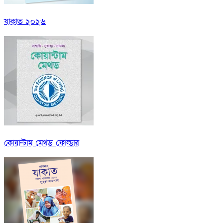
যাকাত ২০২৬
কোয়ান্টাম মেথড ফোল্ডার