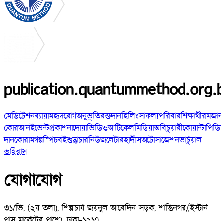
publication.quantummethod.org.
মেডিটেশন
ব্যায়াম
হৃদরোগ
অনুভূতি
রক্তদান
হিলিং
সাফল্য
পরিবার
শিক্ষার্থী
রমজা
কোরআন
ইভেন্ট
প্রকাশনা
দোয়া
ভিডিও
আর্টিকেল
মিডিয়া
অবিচুয়ারী
কোয়ান্টাপিডি
দান
কোরাম
গল্প
স্পিচ
বই
শুদ্ধাচার
নিউজলেটার
হাদীস
অটোসাজেশন
ভার্চুয়াল
ভাইরাস
যোগাযোগ
৩১/ভি, (২য় তলা), শিল্পাচার্য জয়নুল আবেদিন সড়ক, শান্তিনগর,
(ইস্টার্ন
প্লাস মার্কেটের পাশে), ঢাকা-১২১৭