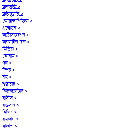
অনুভূতি >
অবিচুয়ারি >
কোয়ান্টাপিডিয়া >
প্রশ্নোত্তর >
অটোসাজেশন >
অনলাইন দান >
মিডিয়া >
কোরাম >
গল্প >
স্পিচ >
বই >
শুদ্ধাচার >
নিউজলেটার >
হাদীস >
রক্তদান >
হিলিং >
রমজান >
যাকাত >