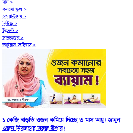
দান >
কসমো স্কুল >
কোয়ান্টামম >
নিউজ >
ইভেন্ট >
সাদাকায়ন >
ভার্চুয়াল ভাইরাস >
১ কেজি বাড়তি ওজন কমিয়ে দিচ্ছে ৩ মাস আয়ু! জানুন
ওজন নিয়ন্ত্রণের সহজ উপায়!