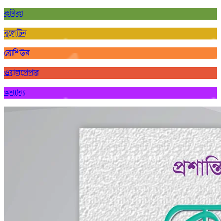
কণিকা
বুলেটিন
ব্রোশিউর
ওয়ালপেপার
অন্যান্য