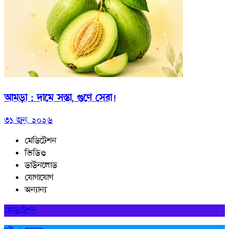
আমড়া : দামে সস্তা, গুণে সেরা!
৩১ জুন, ২০২৬
মেডিটেশন
ভিডিও
ডাউনলোড
যোগাযোগ
অন্যান্য
মেডিটেশন