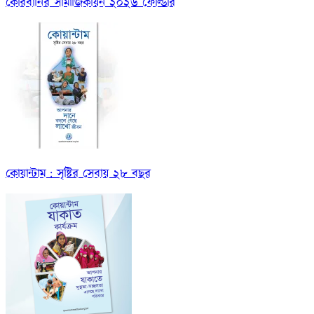
কোরবানির সামাজিকায়ন ২০২৬ ফোল্ডার
কোয়ান্টাম : সৃষ্টির সেবায় ২৮ বছর