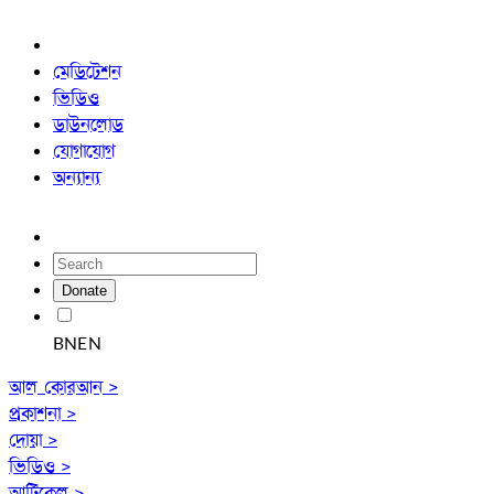
মেডিটেশন
ভিডিও
ডাউনলোড
যোগাযোগ
অন্যান্য
Donate
BN
EN
আল কোরআন >
প্রকাশনা >
দোয়া >
ভিডিও >
আর্টিকেল >