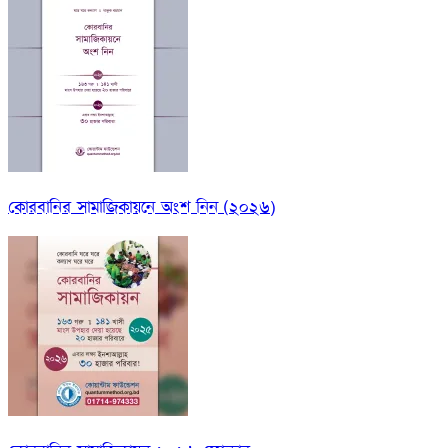
কোরবানির সামাজিকায়নে অংশ নিন (২০২৬)